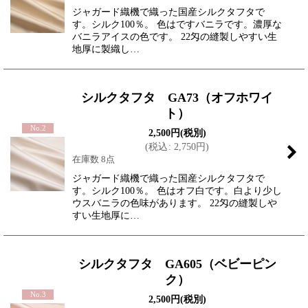
ジャガード織機で織った国産シルクタフタで
す。シルク100％。 色はですバニラです。濃厚な
バニラアイスの色です。 22匁の縫製しやすい生
地厚に製織し…
シルクタフタ GA73（オフホワイ
ト）
No.2
2,500
円
(税別)
(
税込
:
2,750
円
)
在庫数 8点
ジャガード織機で織った国産シルクタフタで
す。シルク100％。 色はオフ白です。白より少し
ウスバニラの色味があります。 22匁の縫製しや
すい生地厚に…
シルクタフタ GA605（ベビーピン
ク）
No.3
2,500
円
(税別)