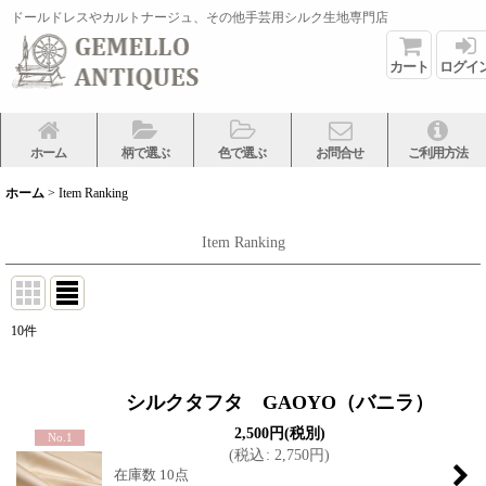
ドールドレスやカルトナージュ、その他手芸用シルク生地専門店
カート
ログイ
ホーム
柄で選ぶ
色で選ぶ
お問合せ
ご利用方法
ホーム
>
Item Ranking
Item Ranking
10
件
シルクタフタ GAOYO（バニラ）
2,500
円
(税別)
No.1
(
税込
:
2,750
円
)
在庫数 10点