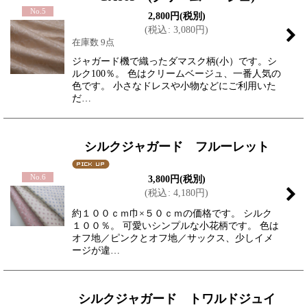
No.5
2,800
円
(税別)
(
税込
:
3,080
円
)
在庫数 9点
ジャガード機で織ったダマスク柄(小）です。シ
ルク100％。 色はクリームベージュ、一番人気の
色です。 小さなドレスや小物などにご利用いた
だ…
シルクジャガード フルーレット
No.6
3,800
円
(税別)
(
税込
:
4,180
円
)
約１００ｃｍ巾×５０ｃｍの価格です。 シルク
１００％。 可愛いシンプルな小花柄です。 色は
オフ地／ピンクとオフ地／サックス、少しイメ
ージが違…
シルクジャガード トワルドジュイ