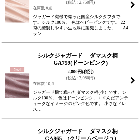
(
税込
:
2,750
円
)
在庫数 8点
ジャガード織機で織った国産シルクタフタで
す。シルク100％。 色はベビーピンクです。 22
匁の縫製しやすい生地厚に製織しました。 A4
ラン…
シルクジャガード ダマスク柄
GA759(ドーンピンク)
No.4
2,800
円
(税別)
(
税込
:
3,080
円
)
在庫数 10点
ジャガード機で織ったダマスク柄(小）です。シ
ルク100％。 色はドーンピンク、くすんだアンテ
ィークなイメージのピンク色です。 小さなドレ
ス…
シルクジャガード ダマスク柄
GA865 (クリームベージュ)