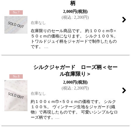
柄
2,000
円
(税別)
No.7
(
税込
:
2,200
円
)
在庫なし
在庫限りのセール商品です。 約１００ｃｍ巾×
５０ｃｍの価格になります。 シルク１００％。
トワルドジュイ柄をジャガードで制作したもの
です。 …
シルクジャガード ローズ柄＜セー
ル在庫限り＞
No.8
2,000
円
(税別)
(
税込
:
2,200
円
)
在庫なし
約１００ｃｍ巾×５０ｃｍの価格です。 シルク
１００％。 ヴィンテージ生地をジャガード(織
物）で再現したものです。 可愛いシンプルなロ
ーズ柄です。…