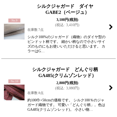
シルクジャガード ダイヤ
GABE2（ベージュ）
3,100
円
(税別)
No.9
(
税込
:
3,410
円
)
在庫数 7点
シルク100%のジャガード（織物）のダイヤ型の
ピンドット柄です。 細かい柄なので小さいサイ
ズのものにもお使いいただけると思います。 カ
ラーはG…
シルクジャガード どんぐり柄
GA485(クリムゾンレッド）
No.10
2,800
円
(税別)
(
税込
:
3,080
円
)
在庫数 8点
約100巾×50cmの価格です。 シルク100％のジャ
ガード織物です。 可愛い「どんぐり柄」。色は
GA485(クリムゾンレッド)。 小さい物…