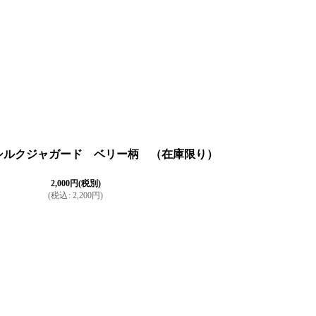
≫ シルクジャガード ベリー柄 （在庫限り）
2,000
円
(税別)
(
税込
:
2,200
円
)