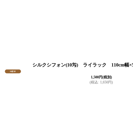
シルクシフォン(10匁) ライラック 110cm幅×5
1,500
円
(税別)
(
税込
:
1,650
円
)