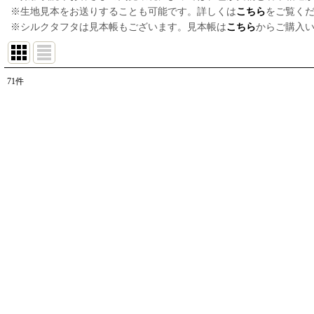
※生地見本をお送りすることも可能です。詳しくは
こちら
をご覧く
※シルクタフタは見本帳もございます。見本帳は
こちら
からご購入
71
件
表示数
:
並び順
: