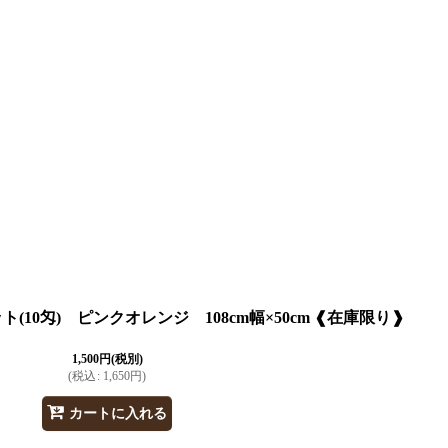
10匁) ピンクオレンジ 108cm幅×50cm ❰在庫限り❱
1,500
円
(税別)
(
税込
:
1,650
円
)
カートに入れる