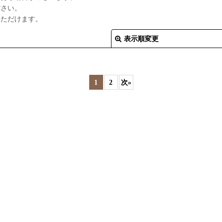
ださい。
いただけます。
表示順変更
1
2
次
»
絞り込む