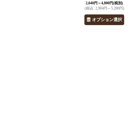
2,640
円
～4,800
円
(税別)
(
税込
:
2,904
円
～5,280
円
)
オプション選択