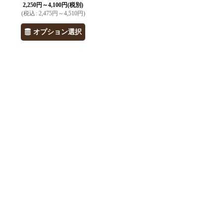
2,250
円
～4,100
円
(税別)
(
税込
:
2,475
円
～4,510
円
)
オプション選択