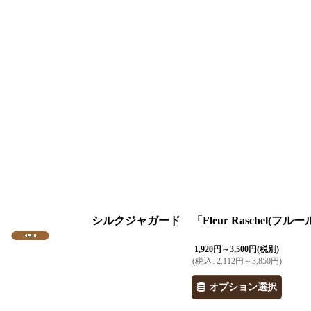
シルクジャガード 「Fleur Raschel(フ
1,920
円
～3,500
円
(税別)
(
税込
:
2,112
円
～3,850
円
)
オプション選択