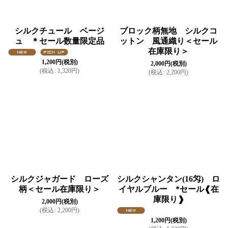
シルクチュール ベージ
ブロック柄無地 シルクコ
ュ ＊セール数量限定品
ットン 風通織り＜セール
在庫限り＞
1,200
円
(税別)
2,000
円
(税別)
(
税込
:
1,320
円
)
(
税込
:
2,200
円
)
シルクジャガード ローズ
シルクシャンタン(16匁) ロ
柄＜セール在庫限り＞
イヤルブルー *セール❰在
庫限り❱
2,000
円
(税別)
(
税込
:
2,200
円
)
1,200
円
(税別)