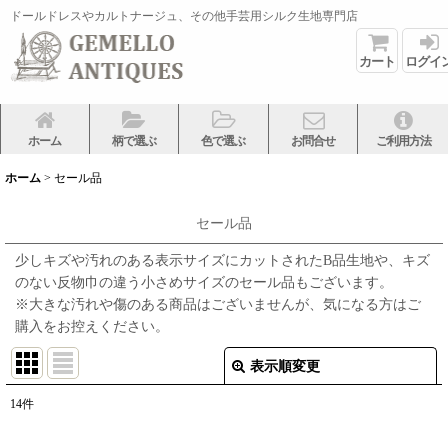
ドールドレスやカルトナージュ、その他手芸用シルク生地専門店
カート
ログイ
ホーム
柄で選ぶ
色で選ぶ
お問合せ
ご利用方法
ホーム
>
セール品
セール品
少しキズや汚れのある表示サイズにカットされたB品生地や、キズ
のない反物巾の違う小さめサイズのセール品もございます。
※大きな汚れや傷のある商品はございませんが、気になる方はご
購入をお控えください。
表示順変更
閉じる
14
件
表示数
: