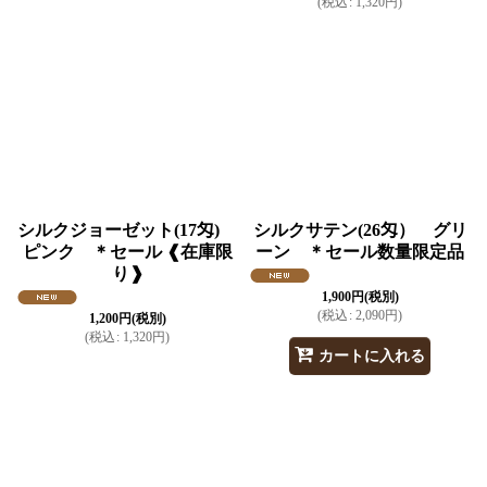
(
税込
:
1,320
円
)
シルクジョーゼット(17匁)
シルクサテン(26匁） グリ
ピンク ＊セール ❰在庫限
ーン ＊セール数量限定品
り❱
1,900
円
(税別)
(
税込
:
2,090
円
)
1,200
円
(税別)
(
税込
:
1,320
円
)
カートに入れる