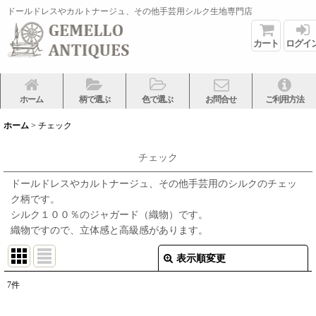
ドールドレスやカルトナージュ、その他手芸用シルク生地専門店
カート
ログイ
ホーム
柄で選ぶ
色で選ぶ
お問合せ
ご利用方法
ホーム
>
チェック
チェック
ドールドレスやカルトナージュ、その他手芸用のシルクのチェッ
ク柄です。
シルク１００％のジャガード（織物）です。
織物ですので、立体感と高級感があります。
表示順変更
閉じる
7
件
表示数
: