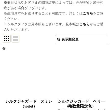
※撮影状況やお客さまの閲覧環境によっては、色が実物と若干相
違がある場合がございます。
※生地見本をお送りすることも可能です。詳しくは
こちら
をご覧
ください。
※シルクタフタは見本帳もございます。見本帳は
こちら
からご購
入いただけます。
表示順変更
閉じる
6
件
表示数
:
並び順
:
絞り込む
シルクジャガード スミレ
シルクジャガード ベリー
（violet）
柄(数量限定色）