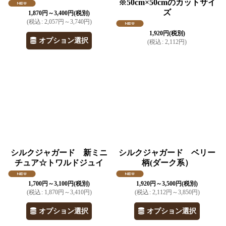
※50cm×50cmのカットサイ
ズ
1,870
円
～3,400
円
(税別)
(
税込
:
2,057
円
～3,740
円
)
1,920
円
(税別)
オプション選択
(
税込
:
2,112
円
)
シルクジャガード 新ミニ
シルクジャガード ベリー
チュア☆トワルドジュイ
柄(ダーク系）
1,700
円
～3,100
円
(税別)
1,920
円
～3,500
円
(税別)
(
税込
:
1,870
円
～3,410
円
)
(
税込
:
2,112
円
～3,850
円
)
オプション選択
オプション選択