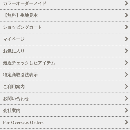
カラーオーダーメイド
ピンク
【無料】生地見本
レッド・ワイン
ショッピングカート
サックス・ミント
マイページ
ネイビー・ブルー
お気に入り
グリーン・エメラルド
最近チェックしたアイテム
グレー・ブラック
特定商取引法表示
パープル・ラベンダー
ご利用案内
イエロー・オレンジ
お問い合わせ
濃ベージュ・ブラウン
会社案内
For Overseas Orders
ワイン・エンジ