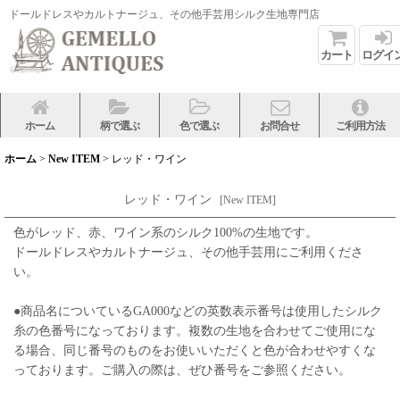
ドールドレスやカルトナージュ、その他手芸用シルク生地専門店
カート
ログイ
ホーム
柄で選ぶ
色で選ぶ
お問合せ
ご利用方法
ホーム
>
New ITEM
>
レッド・ワイン
レッド・ワイン
[
New ITEM
]
色がレッド、赤、ワイン系のシルク100%の生地です。
ドールドレスやカルトナージュ、その他手芸用にご利用くださ
い。
●商品名についているGA000などの英数表示番号は使用したシルク
糸の色番号になっております。複数の生地を合わせてご使用にな
る場合、同じ番号のものをお使いいただくと色が合わせやすくな
っております。ご購入の際は、ぜひ番号をご参照ください。