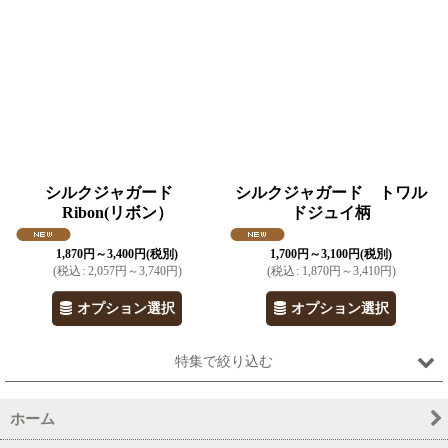
シルクジャガード
シルクジャガード トワル
Ribon(リボン）
ドジュイ柄
1,870
円
～3,400
円
(税別)
1,700
円
～3,100
円
(税別)
(
税込
:
2,057
円
～3,740
円
)
(
税込
:
1,870
円
～3,410
円
)
オプション選択
オプション選択
特集で絞り込む
ホーム
ホワイト・オフ・ベージュ