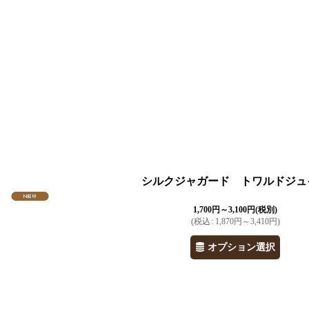
シルクジャガード トワルドジュ
1,700
円
～3,100
円
(税別)
(
税込
:
1,870
円
～3,410
円
)
オプション選択