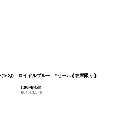
(16匁) ロイヤルブルー *セール❰在庫限り❱
1,200
円
(税別)
(
税込
:
1,320
円
)