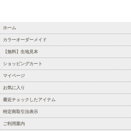
レッド・ワイン
サックス・ミント
ホーム
ネイビー・ブルー
カラーオーダーメイド
グリーン・エメラルド
【無料】生地見本
グレー・ブラック
ショッピングカート
マイページ
パープル・ラベンダー
お気に入り
イエロー・オレンジ
最近チェックしたアイテム
濃ベージュ・ブラウン
特定商取引法表示
ワイン・エンジ
ご利用案内