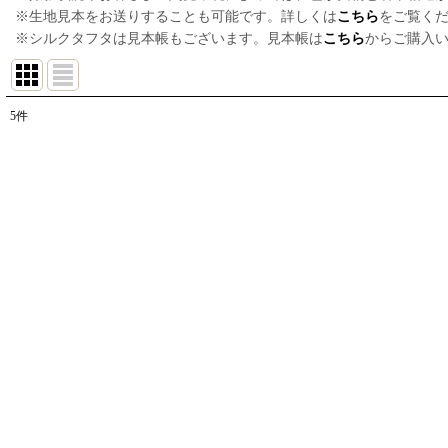
※生地見本をお送りすることも可能です。詳しくは
こちら
をご覧く
※シルクタフタは見本帳もございます。見本帳は
こちら
からご購入
5
件
表示数
:
並び順
: