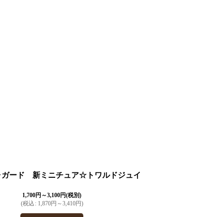
ャガード 新ミニチュア☆トワルドジュイ
1,700
円
～3,100
円
(税別)
(
税込
:
1,870
円
～3,410
円
)