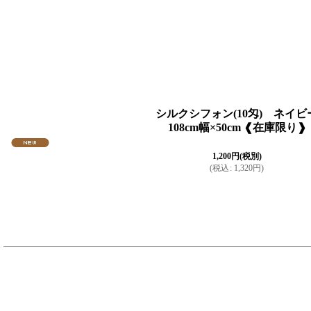
シルクシフォン(10匁) ネイビ
108cm幅×50cm ❰在庫限り❱
1,200
円
(税別)
(
税込
:
1,320
円
)
ホワイト・オフ・ベージュ
ピンク