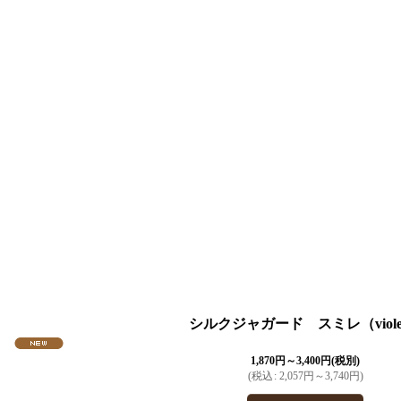
シルクジャガード スミレ（viole
1,870
円
～3,400
円
(税別)
(
税込
:
2,057
円
～3,740
円
)