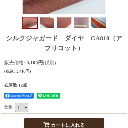
シルクジャガード ダイヤ GA810（ア
プリコット）
販売価格
:
3,100
円
(税別)
(
税込
:
3,410
円
)
在庫数 12点
Facebookでシェア
数量
:
カートに入れる