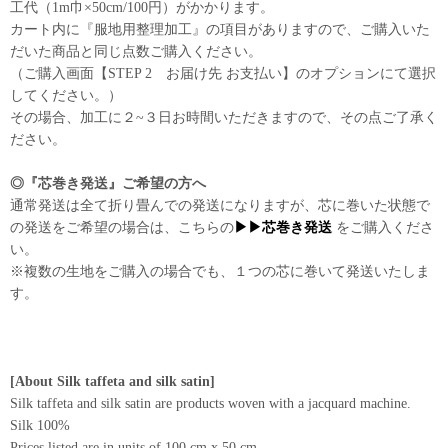
工代（1m巾×50cm/100円）がかかります。
カート内に『服地用整理加工』の項目がありますので、ご購入いた
だいた商品と同じ点数ご購入ください。
（ご購入画面【STEP 2 お届け先 お支払い】のオプションにて選択
してください。）
その場合、加工に２~３日お時間いただきますので、その点ご了承く
ださい。
◎『芯巻き発送』ご希望の方へ
通常発送は全て折り畳んでの発送になりますが、芯に巻いた状態で
の発送をご希望の場合は、こちらの
▶▶芯巻き発送
をご購入くださ
い。
※複数の生地をご購入の場合でも、１つの芯に巻いて発送いたしま
す。
[About Silk taffeta and silk satin]
Silk taffeta and silk satin are products woven with a jacquard machine.
Silk 100%
Prices listed are in units of 100 cm x 50 cm.