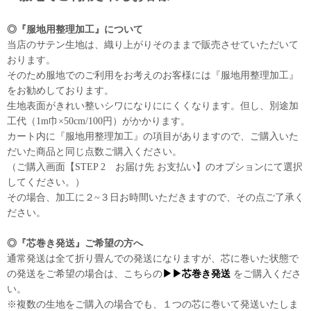
◎『服地用整理加工』について
当店のサテン生地は、織り上がりそのままで販売させていただいて
おります。
そのため服地でのご利用をお考えのお客様には『服地用整理加工』
をお勧めしております。
生地表面がきれい整いシワになりににくくなります。但し、別途加
工代（1m巾×50cm/100円）がかかります。
カート内に『服地用整理加工』の項目がありますので、ご購入いた
だいた商品と同じ点数ご購入ください。
（ご購入画面【STEP 2 お届け先 お支払い】のオプションにて選択
してください。）
その場合、加工に２~３日お時間いただきますので、その点ご了承く
ださい。
◎『芯巻き発送』ご希望の方へ
通常発送は全て折り畳んでの発送になりますが、芯に巻いた状態で
の発送をご希望の場合は、こちらの
▶▶芯巻き発送
をご購入くださ
い。
※複数の生地をご購入の場合でも、１つの芯に巻いて発送いたしま