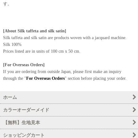
す。
[About Silk taffeta and silk satin]
Silk taffeta and silk satin are products woven with a jacquard machine.
Silk 100%
Prices listed are in units of 100 cm x 50 cm.
[For Overseas Orders]
If you are ordering from outside Japan, please first make an inquiry
through the "
For Overseas Orders
" section before placing your order.
ホーム
カラーオーダーメイド
【無料】生地見本
ショッピングカート