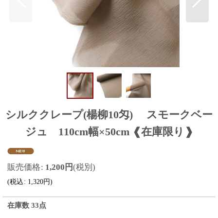
シルククレープ(楊柳10匁) スモークベー
ジュ 110cm幅×50cm ❰在庫限り❱
販売価格
:
1,200
円
(税別)
(
税込
:
1,320
円
)
在庫数 33点