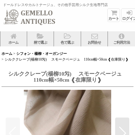
ドールドレスやカルトナージュ、その他手芸用シルク生地専門店
カート
ログイ
ホーム
柄で選ぶ
色で選ぶ
お問合せ
ご利用方法
ホーム
>
シフォン・楊柳・オーガンジー
>
シルククレープ(楊柳10匁) スモークベージュ 110cm幅×50cm ❰在庫限り❱
シルククレープ(楊柳10匁) スモークベージュ
110cm幅×50cm ❰在庫限り❱