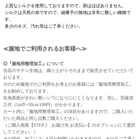
上質なシルクを使用しておりますので、節はほぼありません、
シルクは天然の糸ですので、細番手の無地は非常に難しい織物で
す。
多少のキズ、汚れ等はご了承ください。
≪服地でご利用されるお客様へ≫
◎『服地用整理加工』について
当店のサテン生地は、織り上がりそのままで販売させていただいて
おります。
そのため服地でのご利用をお考えのお客様には『服地用整理加工』
をお勧めしております。
生地表面がきれい整いシワになりににくくなります。但し、別途加
工代（1m巾×50cm/100円）がかかります。
カート内に『服地用整理加工』の項目がありますので、ご購入いた
だいた商品と同じ点数ご購入ください。
（ご購入画面【STEP 2 お届け先 お支払い】のオプションにて選択
してください。）
その場合、加工に２~３日お時間いただきますので、その点ご了承く