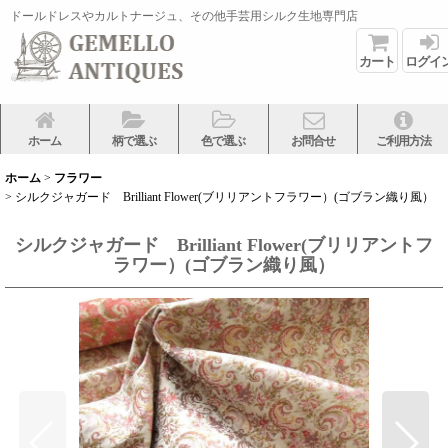
ドールドレスやカルトナージュ、その他手芸用シルク生地専門店
カート
ログイ
ホーム
柄で選ぶ
色で選ぶ
お問合せ
ご利用方法
ホーム
>
フラワー
>
シルクジャガード Brilliant Flower(ブリリアントフラワー）(ゴブラン織り風）
シルクジャガード Brilliant Flower(ブリリアントフ
ラワー）(ゴブラン織り風）