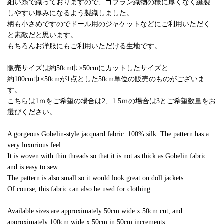
細い糸で織っておりますので、ゴブラン織物の様に厚くなく縫製
しやすい厚みになるよう製織しました。
柄も小さめですのでドール用のジャケットなどにご利用いただく
と素敵だと思います。
もちろんお洋服にもご利用いただける生地です。
販売サイズは約50cm巾×50cmにカットしたサイズと
約100cm巾×50cmが1点とした50cm単位の販売のものがございま
す。
こちらは1ｍをご希望の場合は2、1.5ｍの場合は3とご希望数量をお
選びください。
A gorgeous Gobelin-style jacquard fabric. 100% silk. The pattern has a
very luxurious feel.
It is woven with thin threads so that it is not as thick as Gobelin fabric
and is easy to sew.
The pattern is also small so it would look great on doll jackets.
Of course, this fabric can also be used for clothing.
Available sizes are approximately 50cm wide x 50cm cut, and
approximately 100cm wide x 50cm in 50cm increments.