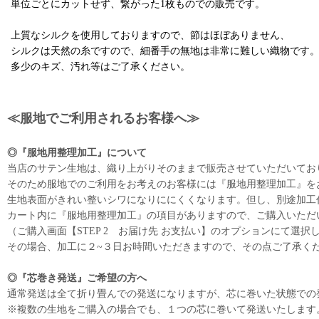
単位ごとにカットせず、繋がった1枚ものでの販売です。
上質なシルクを使用しておりますので、節はほぼありません、
シルクは天然の糸ですので、細番手の無地は非常に難しい織物です
多少のキズ、汚れ等はご了承ください。
≪服地でご利用されるお客様へ≫
◎『服地用整理加工』について
当店のサテン生地は、織り上がりそのままで販売させていただいてお
そのため服地でのご利用をお考えのお客様には『服地用整理加工』を
生地表面がきれい整いシワになりににくくなります。但し、別途加工代（1
カート内に『服地用整理加工』の項目がありますので、ご購入いただ
（ご購入画面【STEP 2 お届け先 お支払い】のオプションにて選択
その場合、加工に２~３日お時間いただきますので、その点ご了承く
◎『芯巻き発送』ご希望の方へ
通常発送は全て折り畳んでの発送になりますが、芯に巻いた状態での
※複数の生地をご購入の場合でも、１つの芯に巻いて発送いたします