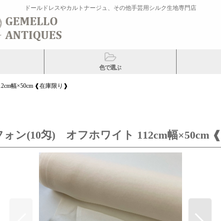
ドールドレスやカルトナージュ、その他手芸用シルク生地専門店
色で選ぶ
cm幅×50cm ❰在庫限り❱
ン(10匁) オフホワイト 112cm幅×50cm