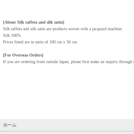
[About Silk taffeta and silk satin]
Silk taffeta and silk satin are products woven with a jacquard machine.
Silk 100%
Prices listed are in units of 100 cm x 50 cm.
[For Overseas Orders]
If you are ordering from outside Japan, please first make an inquiry through 
ホーム