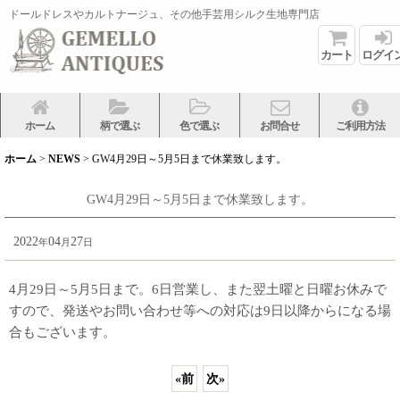
ドールドレスやカルトナージュ、その他手芸用シルク生地専門店
カート
ログイ
ホーム
柄で選ぶ
色で選ぶ
お問合せ
ご利用方法
ホーム
>
NEWS
>
GW4月29日～5月5日まで休業致します。
GW4月29日～5月5日まで休業致します。
2022
04
27
年
月
日
4月29日～5月5日まで。6日営業し、また翌土曜と日曜お休みで
すので、発送やお問い合わせ等への対応は9日以降からになる場
合もございます。
«
前
次
»